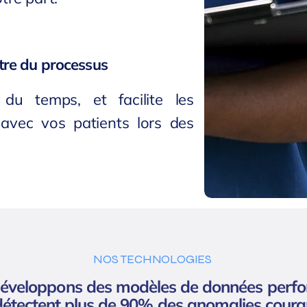
ntre du processus
 du temps, et facilite les
vec vos patients lors des
NOS TECHNOLOGIES
éveloppons des modèles de données perf
détectent plus de 90% des anomalies coura