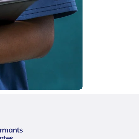
ormants
ntes.