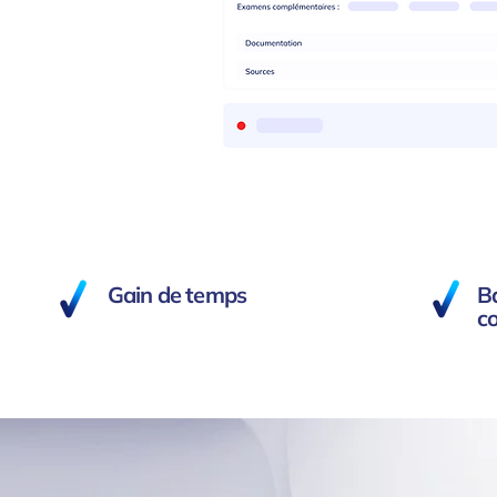
Gain de temps
Ba
co