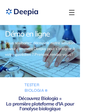
Démo en ligne
Vous souhaitez découvrir notre solution
et voir comment Deepia peut s’intégrer à
votre quotidien ? Prenons rendez-vous !
TESTER
BIOLOGIA
®
Découvrez Biologia
®
La première plateforme d'IA pour
l'analyse biologique